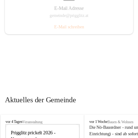
E-Mail Adresse
gemeinde@prigglitz.at
E-Mail schreiben
Aktuelles der Gemeinde
P
P
vor 4 Tagen
vor 1 Woche
Veranstaltung
Bauen & Wohnen
r
r
Die Nö-Bauordner - rund um
i
Prigglitz prickelt 2026 - 
i
12
Einrichtung) - sind ab sofo