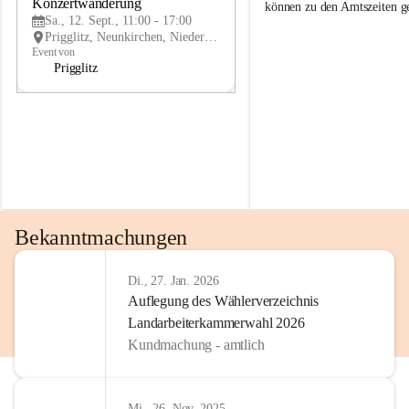
g
g
Konzertwanderung
SEP
können zu den Amtszeiten 
g
g
Sa., 12. Sept., 11:00 - 17:00
l
l
Prigglitz, Neunkirchen, Niederösterreich, AUT
i
i
Event von
t
t
Prigglitz
z
z
Bekanntmachungen
Di., 27. Jan. 2026
Auflegung des Wählerverzeichnis
Landarbeiterkammerwahl 2026
Kundmachung - amtlich
Mi., 26. Nov. 2025