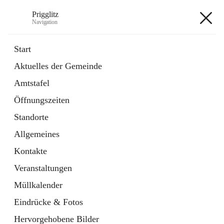
Prigglitz
Navigation
Prigglitz
Start
Aktuelles der Gemeinde
öffnet
Amtstafel
Amtstafel
in
Externe Webseite
neuem
Öffnungszeiten
Tab
öffnet
Gemeindezeitung
in
Ordner
Standorte
neuem
Tab
Allgemeines
+8
Kontakte
Veranstaltungen
Müllkalender
Eindrücke & Fotos
Hauptadresse
Hervorgehobene Bilder