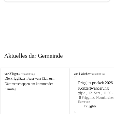
Aktuelles der Gemeinde
P
P
vor 2 Tagen
vor 1 Woche
Veranstaltung
Veranstaltung
r
r
Die Prigglitzer Feuerwehr lädt zum 
i
i
Prigglitz prickelt 2026 -
Dämmerschoppen am kommenden 
g
g
Konzertwanderung
Samstag……
g
g
Sa., 12. Sept., 11:00 
l
l
i
i
Event von
t
t
Prigglitz
z
z