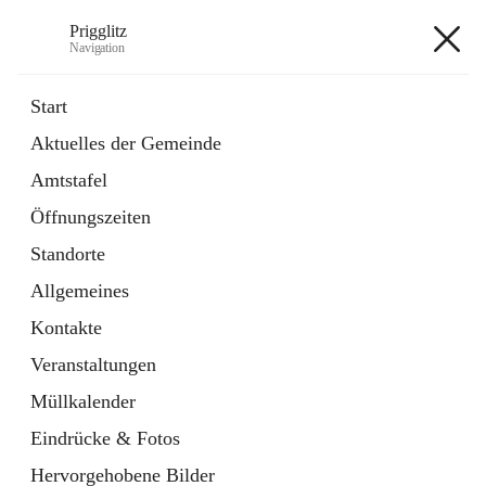
Prigglitz
Navigation
Prigglitz
Start
Aktuelles der Gemeinde
öffnet
Amtstafel
Amtstafel
in
Externe Webseite
neuem
Öffnungszeiten
Tab
öffnet
Gemeindezeitung
in
Ordner
Standorte
neuem
Tab
Allgemeines
+8
Kontakte
Veranstaltungen
Müllkalender
Eindrücke & Fotos
Hauptadresse
Hervorgehobene Bilder