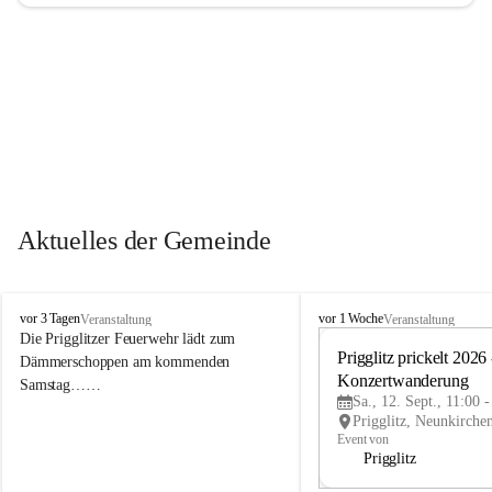
Aktuelles der Gemeinde
P
P
vor 3 Tagen
vor 1 Woche
Veranstaltung
Veranstaltung
r
r
Die Prigglitzer Feuerwehr lädt zum 
i
i
Prigglitz prickelt 2026 -
Dämmerschoppen am kommenden 
g
g
Konzertwanderung
Samstag……
g
g
Sa., 12. Sept., 11:00 
l
l
i
i
Event von
t
t
Prigglitz
z
z