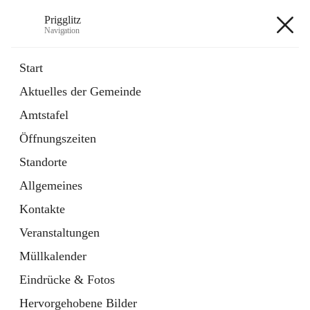
Prigglitz
Navigation
Prigglitz
Start
Aktuelles der Gemeinde
öffnet
Amtstafel
Amtstafel
in
Externe Webseite
neuem
Öffnungszeiten
Tab
öffnet
Gemeindezeitung
in
Ordner
Standorte
neuem
Tab
Allgemeines
+8
Kontakte
Veranstaltungen
Müllkalender
Eindrücke & Fotos
Hauptadresse
Hervorgehobene Bilder