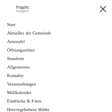
Prigglitz
Navigation
Prigglitz
Start
Aktuelles der Gemeinde
öffnet
Amtstafel
Amtstafel
in
Externe Webseite
neuem
Öffnungszeiten
Tab
öffnet
Gemeindezeitung
in
Ordner
Standorte
neuem
Tab
Allgemeines
+8
Kontakte
Veranstaltungen
Müllkalender
Eindrücke & Fotos
Hauptadresse
Hervorgehobene Bilder