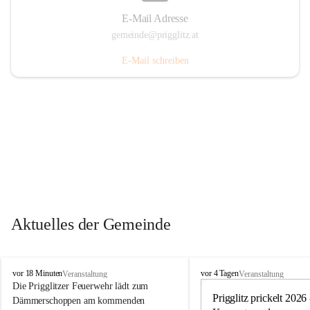
E-Mail Adresse
gemeinde@prigglitz.at
E-Mail schreiben
Aktuelles der Gemeinde
P
P
vor 18 Minuten
vor 4 Tagen
Veranstaltung
Veranstaltung
r
r
Die Prigglitzer Feuerwehr lädt zum 
i
i
Prigglitz prickelt 2026 -
Dämmerschoppen am kommenden 