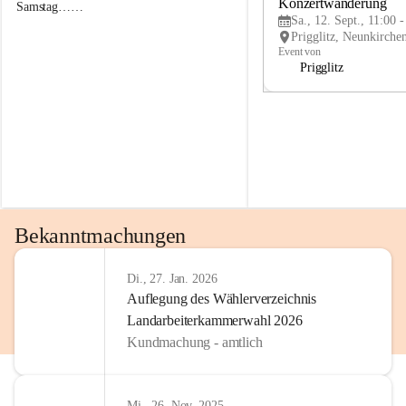
g
g
Konzertwanderung
Samstag……
g
g
Sa., 12. Sept., 11:00 
l
l
i
i
Event von
t
t
Prigglitz
z
z
Bekanntmachungen
Di., 27. Jan. 2026
Auflegung des Wählerverzeichnis
Landarbeiterkammerwahl 2026
Kundmachung - amtlich
Mi., 26. Nov. 2025