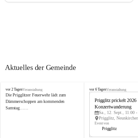
Aktuelles der Gemeinde
P
P
vor 2 Tagen
vor 6 Tagen
Veranstaltung
Veranstaltung
r
r
Die Prigglitzer Feuerwehr lädt zum 
i
i
Prigglitz prickelt 2026 -
Dämmerschoppen am kommenden 
g
g
Konzertwanderung
Samstag……
g
g
Sa., 12. Sept., 11:00 
l
l
i
i
Event von
t
t
Prigglitz
z
z