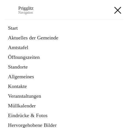
Prigglitz
Navigation
Prigglitz
Start
Aktuelles der Gemeinde
öffnet
Amtstafel
Amtstafel
in
Externe Webseite
neuem
Öffnungszeiten
Tab
öffnet
Gemeindezeitung
in
Ordner
Standorte
neuem
Tab
Allgemeines
+8
Kontakte
Veranstaltungen
Müllkalender
Eindrücke & Fotos
Hauptadresse
Hervorgehobene Bilder