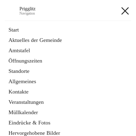
Prigglitz
Navigation
Prigglitz
Start
Aktuelles der Gemeinde
öffnet
Amtstafel
Amtstafel
in
Externe Webseite
neuem
Öffnungszeiten
Tab
öffnet
Gemeindezeitung
in
Ordner
Standorte
neuem
Tab
Allgemeines
+8
Kontakte
Veranstaltungen
Müllkalender
Eindrücke & Fotos
Hauptadresse
Hervorgehobene Bilder