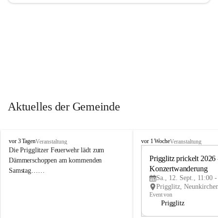
Aktuelles der Gemeinde
P
P
vor 3 Tagen
vor 1 Woche
Veranstaltung
Veranstaltung
r
r
Die Prigglitzer Feuerwehr lädt zum 
i
i
Prigglitz prickelt 2026 -
Dämmerschoppen am kommenden 
g
g
Konzertwanderung
Samstag……
g
g
Sa., 12. Sept., 11:00 
l
l
i
i
Event von
t
t
Prigglitz
z
z