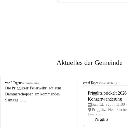
Aktuelles der Gemeinde
P
P
vor 2 Tagen
vor 6 Tagen
Veranstaltung
Veranstaltung
r
r
Die Prigglitzer Feuerwehr lädt zum 
i
i
Prigglitz prickelt 2026 -
Dämmerschoppen am kommenden 
g
g
Konzertwanderung
Samstag……
g
g
Sa., 12. Sept., 11:00 
l
l
i
i
Event von
t
t
Prigglitz
z
z