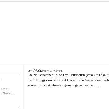
P
vor 1 Woche
Bauen & Wohnen
r
Die Nö-Bauordner - rund ums Häuslbauen (vom Grundkauf b
 
i
12
Einrichtung) - sind ab sofort kostenlos im Gemeindeamt erhä
g
SEP
können zu den Amtszeiten gerne abgeholt werden……
g
- 17:00
l
Prigglitz, Neunkirchen, Niederösterreich, AUT
i
t
z