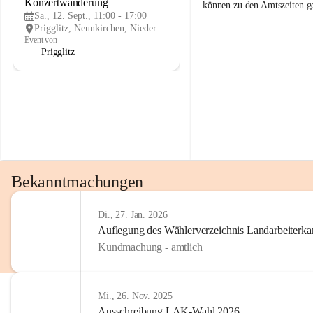
g
g
Konzertwanderung
SEP
können zu den Amtszeiten 
g
g
Sa., 12. Sept., 11:00 - 17:00
l
l
Prigglitz, Neunkirchen, Niederösterreich, AUT
i
i
Event von
t
t
Prigglitz
z
z
Bekanntmachungen
Di., 27. Jan. 2026
Auflegung des Wählerverzeichnis Landarbeiter
Kundmachung - amtlich
Mi., 26. Nov. 2025
Ausschreibung LAK-Wahl 2026