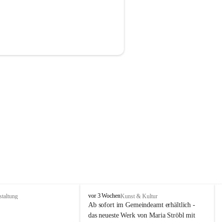
P
vor 3 Wochen
staltung
Kunst & Kultur
r
Ab sofort im Gemeindeamt erhältlich - 
i
das neueste Werk von Maria Ströbl mit 