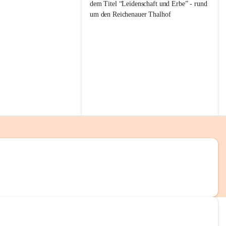
g
dem Titel “Leidenschaft und Erbe” - rund 
g
um den Reichenauer Thalhof
l
i
t
z