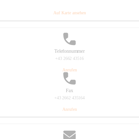
Prigglitz 39, 2640 Prigglitz, AUT
Auf Karte ansehen
Telefonnummer
+43 2662 43516
Anrufen
Fax
+43 2662 435164
Anrufen