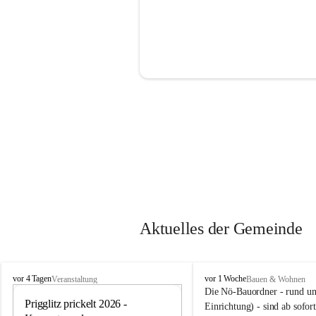
Aktuelles der Gemeinde
P
P
vor 4 Tagen
vor 1 Woche
Veranstaltung
Bauen & Wohnen
r
r
Die Nö-Bauordner - rund um
i
Prigglitz prickelt 2026 - 
i
12
Einrichtung) - sind ab sofo