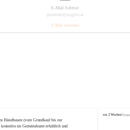
E-Mail Adresse
gemeinde@prigglitz.at
E-Mail schreiben
P
vor 2 Wochen
Veran
r
s Häuslbauen (vom Grundkauf bis zur 
i
rt kostenlos im Gemeindeamt erhältlich und 