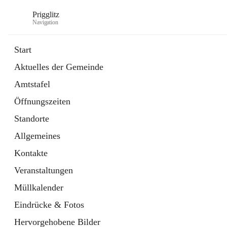
Prigglitz
Navigation
Start
Aktuelles der Gemeinde
öffnet
Amtstafel
Amtstafel
in
Externe Webseite
neuem
Öffnungszeiten
Tab
öffnet
Gemeindezeitung
in
Ordner
Standorte
neuem
Tab
Allgemeines
Kontakte
Veranstaltungen
Müllkalender
Eindrücke & Fotos
Hervorgehobene Bilder