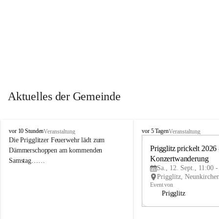
Aktuelles der Gemeinde
P
P
vor 10 Stunden
vor 5 Tagen
Veranstaltung
Veranstaltung
r
r
Die Prigglitzer Feuerwehr lädt zum 
i
i
Prigglitz prickelt 2026 -
Dämmerschoppen am kommenden 
g
g
Konzertwanderung
Samstag……
g
g
Sa., 12. Sept., 11:00 
l
l
i
i
Event von
t
t
Prigglitz
z
z