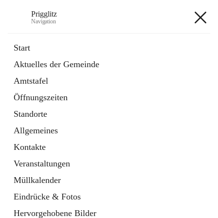
Prigglitz
Navigation
Prigglitz
Start
Aktuelles der Gemeinde
öffnet
Amtstafel
Amtstafel
in
Externe Webseite
neuem
Öffnungszeiten
Tab
öffnet
Gemeindezeitung
in
Ordner
Standorte
neuem
Tab
Allgemeines
+8
Kontakte
Veranstaltungen
Müllkalender
Eindrücke & Fotos
Hauptadresse
Hervorgehobene Bilder