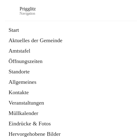
Prigglitz
Navigation
Start
Aktuelles der Gemeinde
öffnet
Amtstafel
Amtstafel
in
Externe Webseite
neuem
Öffnungszeiten
Tab
öffnet
Gemeindezeitung
in
Ordner
Standorte
neuem
Tab
Allgemeines
Kontakte
Veranstaltungen
Müllkalender
Eindrücke & Fotos
Hervorgehobene Bilder