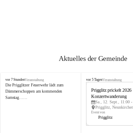
Aktuelles der Gemeinde
P
P
vor 7 Stunden
vor 5 Tagen
Veranstaltung
Veranstaltung
r
r
Die Prigglitzer Feuerwehr lädt zum 
i
i
Prigglitz prickelt 2026 -
Dämmerschoppen am kommenden 
g
g
Konzertwanderung
Samstag……
g
g
Sa., 12. Sept., 11:00 
l
l
i
i
Event von
t
t
Prigglitz
z
z