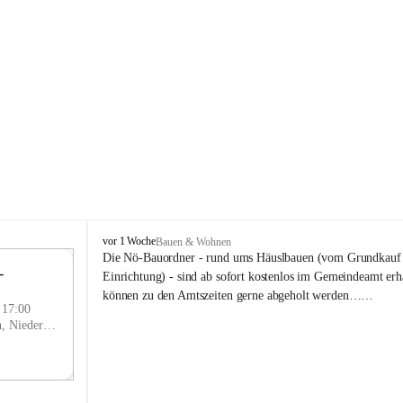
P
vor 1 Woche
Bauen & Wohnen
r
Die Nö-Bauordner - rund ums Häuslbauen (vom Grundkauf b
 
i
12
Einrichtung) - sind ab sofort kostenlos im Gemeindeamt erhä
g
SEP
können zu den Amtszeiten gerne abgeholt werden……
g
- 17:00
l
Prigglitz, Neunkirchen, Niederösterreich, AUT
i
t
z