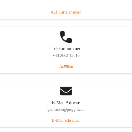
Prigglitz 39, 2640 Prigglitz, AUT
Auf Karte ansehen
Telefonnummer
+43 2662 43516
Anrufen
E-Mail Adresse
gemeinde@prigglitz.at
E-Mail schreiben