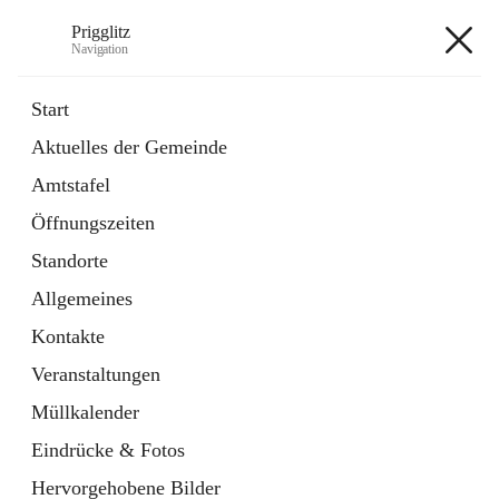
Prigglitz
Navigation
Prigglitz
Start
Aktuelles der Gemeinde
öffnet
Amtstafel
Amtstafel
in
Externe Webseite
neuem
Öffnungszeiten
Tab
öffnet
Gemeindezeitung
in
Ordner
Standorte
neuem
Tab
Allgemeines
+8
Kontakte
Veranstaltungen
Müllkalender
Eindrücke & Fotos
Hauptadresse
Hervorgehobene Bilder