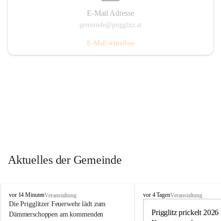
E-Mail Adresse
gemeinde@prigglitz.at
E-Mail schreiben
Aktuelles der Gemeinde
P
P
vor 14 Minuten
vor 4 Tagen
Veranstaltung
Veranstaltung
r
r
Die Prigglitzer Feuerwehr lädt zum 
i
i
Prigglitz prickelt 2026 -
Dämmerschoppen am kommenden 