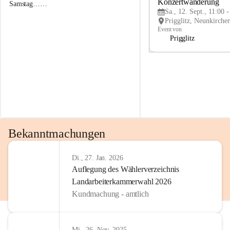
g
g
Konzertwanderung
Samstag……
g
g
Sa., 12. Sept., 11:00 
l
l
i
i
Event von
t
t
Prigglitz
z
z
Bekanntmachungen
Di., 27. Jan. 2026
Auflegung des Wählerverzeichnis
Landarbeiterkammerwahl 2026
Kundmachung - amtlich
Mi., 26. Nov. 2025