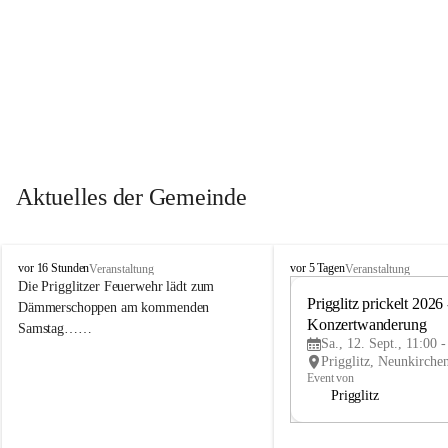
Aktuelles der Gemeinde
P
P
vor 16 Stunden
vor 5 Tagen
Veranstaltung
Veranstaltung
r
r
Die Prigglitzer Feuerwehr lädt zum 
i
i
Prigglitz prickelt 2026 -
Dämmerschoppen am kommenden 
g
g
Konzertwanderung
Samstag……
g
g
Sa., 12. Sept., 11:00 
l
l
i
i
Event von
t
t
Prigglitz
z
z