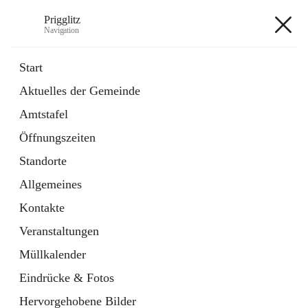
Prigglitz
Navigation
Prigglitz
Start
Aktuelles der Gemeinde
öffnet
Amtstafel
Amtstafel
in
Externe Webseite
neuem
Öffnungszeiten
Tab
öffnet
Gemeindezeitung
in
Ordner
Standorte
neuem
Tab
Allgemeines
+8
Kontakte
Veranstaltungen
Müllkalender
Eindrücke & Fotos
Hauptadresse
Hervorgehobene Bilder