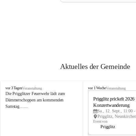
Aktuelles der Gemeinde
P
P
vor 3 Tagen
vor 1 Woche
Veranstaltung
Veranstaltung
r
r
Die Prigglitzer Feuerwehr lädt zum 
i
i
Prigglitz prickelt 2026 -
Dämmerschoppen am kommenden 
g
g
Konzertwanderung
Samstag……
g
g
Sa., 12. Sept., 11:00 
l
l
i
i
Event von
t
t
Prigglitz
z
z