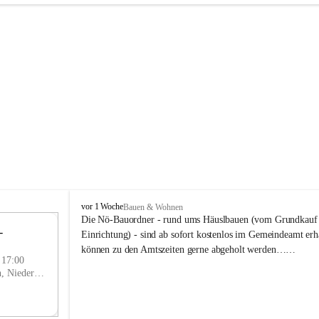
P
vor 1 Woche
Bauen & Wohnen
r
Die Nö-Bauordner - rund ums Häuslbauen (vom Grundkauf b
 
i
12
Einrichtung) - sind ab sofort kostenlos im Gemeindeamt erhä
g
SEP
können zu den Amtszeiten gerne abgeholt werden……
g
- 17:00
l
Prigglitz, Neunkirchen, Niederösterreich, AUT
i
t
z