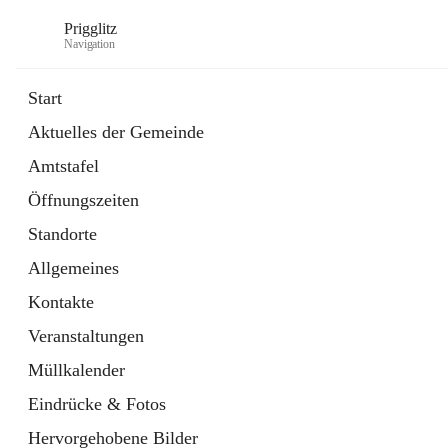
Prigglitz
Navigation
Start
Aktuelles der Gemeinde
öffnet
Amtstafel
Amtstafel
in
Externe Webseite
neuem
Öffnungszeiten
Tab
öffnet
Gemeindezeitung
in
Ordner
Standorte
neuem
Tab
Allgemeines
Kontakte
Veranstaltungen
Müllkalender
Eindrücke & Fotos
Hervorgehobene Bilder