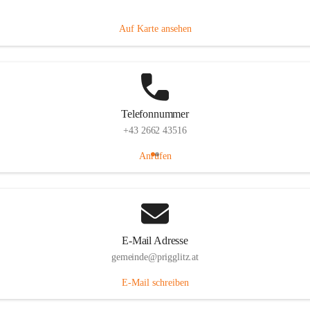
Prigglitz 39, 2640 Prigglitz, AUT
Auf Karte ansehen
Telefonnummer
+43 2662 43516
Anrufen
E-Mail Adresse
gemeinde@prigglitz.at
E-Mail schreiben