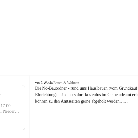
P
vor 1 Woche
Bauen & Wohnen
r
Die Nö-Bauordner - rund ums Häuslbauen (vom Grundkauf b
 
i
12
Einrichtung) - sind ab sofort kostenlos im Gemeindeamt erhä
g
SEP
können zu den Amtszeiten gerne abgeholt werden……
g
- 17:00
l
Prigglitz, Neunkirchen, Niederösterreich, AUT
i
t
z