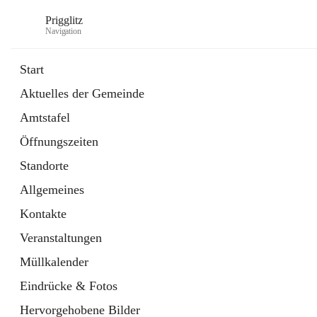
Prigglitz
Navigation
Start
Aktuelles der Gemeinde
öffnet
Amtstafel
Amtstafel
in
Externe Webseite
neuem
Öffnungszeiten
Tab
öffnet
Gemeindezeitung
in
Ordner
Standorte
neuem
Tab
Allgemeines
Kontakte
Veranstaltungen
Müllkalender
Eindrücke & Fotos
Hervorgehobene Bilder