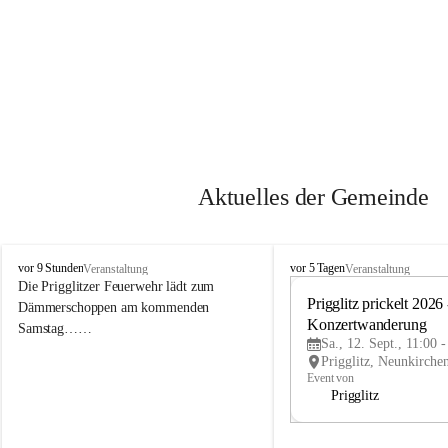
Aktuelles der Gemeinde
P
P
vor 9 Stunden
vor 5 Tagen
Veranstaltung
Veranstaltung
r
r
Die Prigglitzer Feuerwehr lädt zum 
i
i
Prigglitz prickelt 2026 -
Dämmerschoppen am kommenden 
g
g
Konzertwanderung
Samstag……
g
g
Sa., 12. Sept., 11:00 
l
l
i
i
Event von
t
t
Prigglitz
z
z