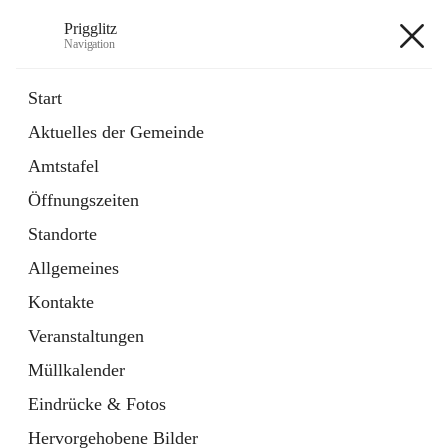
Prigglitz
Navigation
Prigglitz
Start
Aktuelles der Gemeinde
öffnet
Amtstafel
Amtstafel
in
Externe Webseite
neuem
Öffnungszeiten
Tab
öffnet
Gemeindezeitung
in
Ordner
Standorte
neuem
Tab
Allgemeines
+8
Kontakte
Veranstaltungen
Müllkalender
Eindrücke & Fotos
Hauptadresse
Hervorgehobene Bilder