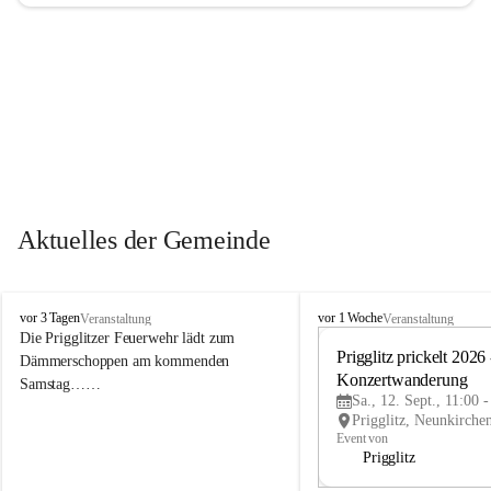
Aktuelles der Gemeinde
P
P
vor 3 Tagen
vor 1 Woche
Veranstaltung
Veranstaltung
r
r
Die Prigglitzer Feuerwehr lädt zum 
i
i
Prigglitz prickelt 2026 -
Dämmerschoppen am kommenden 
g
g
Konzertwanderung
Samstag……
g
g
Sa., 12. Sept., 11:00 
l
l
i
i
Event von
t
t
Prigglitz
z
z