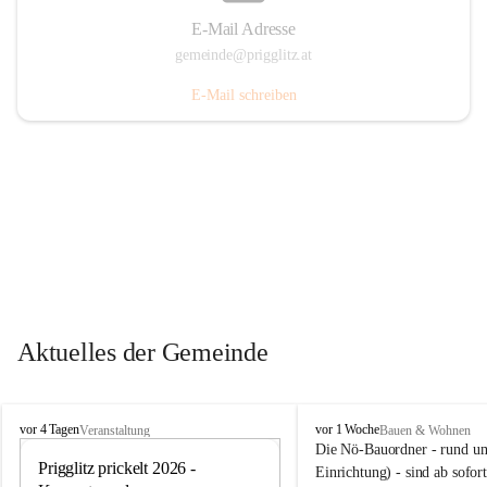
E-Mail Adresse
gemeinde@prigglitz.at
E-Mail schreiben
Aktuelles der Gemeinde
P
P
vor 4 Tagen
vor 1 Woche
Veranstaltung
Bauen & Wohnen
r
r
Die Nö-Bauordner - rund um
i
Prigglitz prickelt 2026 - 
i
12
Einrichtung) - sind ab sofo