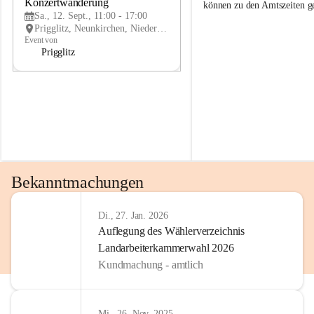
g
g
Konzertwanderung
SEP
können zu den Amtszeiten 
g
g
Sa., 12. Sept., 11:00 - 17:00
l
l
Prigglitz, Neunkirchen, Niederösterreich, AUT
i
i
Event von
t
t
Prigglitz
z
z
Bekanntmachungen
Di., 27. Jan. 2026
Auflegung des Wählerverzeichnis
Landarbeiterkammerwahl 2026
Kundmachung - amtlich
Mi., 26. Nov. 2025