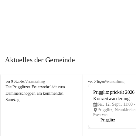
Aktuelles der Gemeinde
P
P
vor 9 Stunden
vor 5 Tagen
Veranstaltung
Veranstaltung
r
r
Die Prigglitzer Feuerwehr lädt zum 
i
i
Prigglitz prickelt 2026 -
Dämmerschoppen am kommenden 
g
g
Konzertwanderung
Samstag……
g
g
Sa., 12. Sept., 11:00 
l
l
i
i
Event von
t
t
Prigglitz
z
z