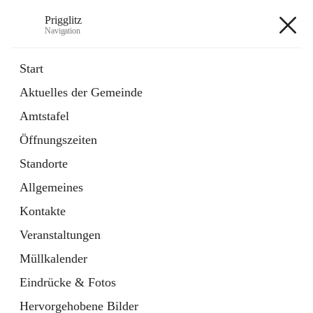
Prigglitz
Navigation
Prigglitz
Start
Aktuelles der Gemeinde
öffnet
Amtstafel
Amtstafel
in
Externe Webseite
neuem
Öffnungszeiten
Tab
öffnet
Gemeindezeitung
in
Ordner
Standorte
neuem
Tab
Allgemeines
+8
Kontakte
Veranstaltungen
Müllkalender
Eindrücke & Fotos
Hauptadresse
Hervorgehobene Bilder