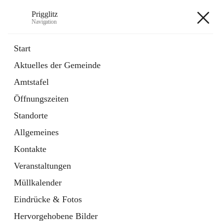
Prigglitz
Navigation
Prigglitz
Start
Aktuelles der Gemeinde
öffnet
Amtstafel
Amtstafel
in
Externe Webseite
neuem
Öffnungszeiten
Tab
öffnet
Gemeindezeitung
in
Ordner
Standorte
neuem
Tab
Allgemeines
+8
Kontakte
Veranstaltungen
Müllkalender
Eindrücke & Fotos
Hauptadresse
Hervorgehobene Bilder