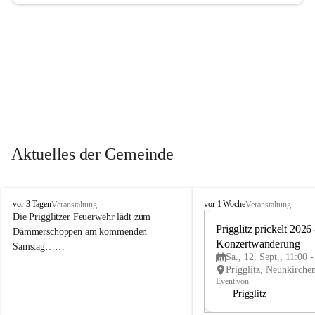
Aktuelles der Gemeinde
P
P
vor 3 Tagen
vor 1 Woche
Veranstaltung
Veranstaltung
r
r
Die Prigglitzer Feuerwehr lädt zum 
i
i
Prigglitz prickelt 2026 -
Dämmerschoppen am kommenden 
g
g
Konzertwanderung
Samstag……
g
g
Sa., 12. Sept., 11:00 
l
l
i
i
Event von
t
t
Prigglitz
z
z