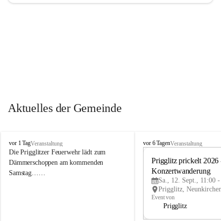
Aktuelles der Gemeinde
P
P
vor 1 Tag
vor 6 Tagen
Veranstaltung
Veranstaltung
r
r
Die Prigglitzer Feuerwehr lädt zum 
i
i
Prigglitz prickelt 2026 -
Dämmerschoppen am kommenden 
g
g
Konzertwanderung
Samstag……
g
g
Sa., 12. Sept., 11:00 
l
l
i
i
Event von
t
t
Prigglitz
z
z