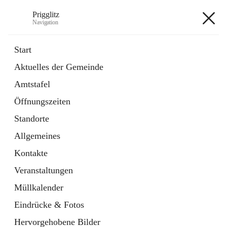
Prigglitz
Navigation
Prigglitz
Start
Aktuelles der Gemeinde
öffnet
Amtstafel
Amtstafel
in
Externe Webseite
neuem
Öffnungszeiten
Tab
öffnet
Gemeindezeitung
in
Ordner
Standorte
neuem
Tab
Allgemeines
+8
Kontakte
Veranstaltungen
Müllkalender
Eindrücke & Fotos
Hauptadresse
Hervorgehobene Bilder