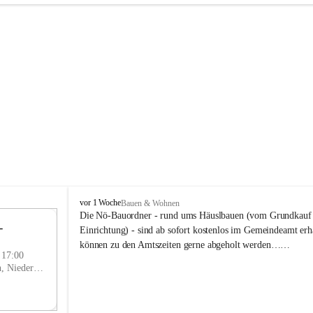
P
vor 1 Woche
Bauen & Wohnen
r
Die Nö-Bauordner - rund ums Häuslbauen (vom Grundkauf b
 
i
12
Einrichtung) - sind ab sofort kostenlos im Gemeindeamt erhä
g
SEP
können zu den Amtszeiten gerne abgeholt werden……
g
- 17:00
l
Prigglitz, Neunkirchen, Niederösterreich, AUT
i
t
z