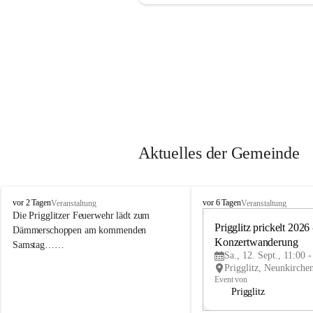
Aktuelles der Gemeinde
P
P
vor 2 Tagen
vor 6 Tagen
Veranstaltung
Veranstaltung
r
r
Die Prigglitzer Feuerwehr lädt zum 
i
i
Prigglitz prickelt 2026 -
Dämmerschoppen am kommenden 
g
g
Konzertwanderung
Samstag……
g
g
Sa., 12. Sept., 11:00 
l
l
i
i
Event von
t
t
Prigglitz
z
z