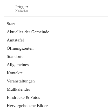
Prigglitz
Navigation
Start
Aktuelles der Gemeinde
öffnet
Amtstafel
Amtstafel
in
Externe Webseite
neuem
Öffnungszeiten
Tab
öffnet
Gemeindezeitung
in
Ordner
Standorte
neuem
Tab
Allgemeines
Kontakte
Veranstaltungen
Müllkalender
Eindrücke & Fotos
Hervorgehobene Bilder