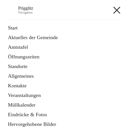
Prigglitz
Navigation
Prigglitz
Start
Aktuelles der Gemeinde
öffnet
Amtstafel
Amtstafel
in
Externe Webseite
neuem
Öffnungszeiten
Tab
öffnet
Gemeindezeitung
in
Ordner
Standorte
neuem
Tab
Allgemeines
+8
Kontakte
Veranstaltungen
Müllkalender
Eindrücke & Fotos
Hauptadresse
Hervorgehobene Bilder