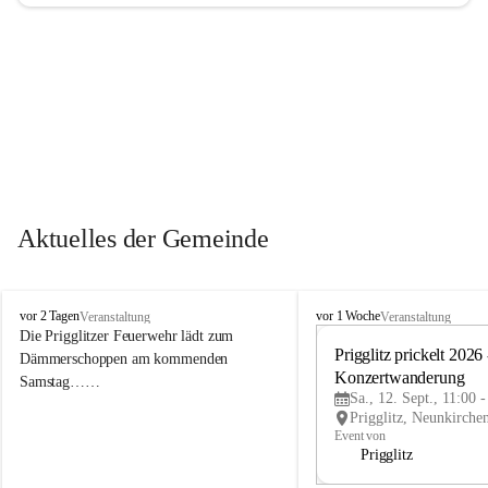
Aktuelles der Gemeinde
P
P
vor 2 Tagen
vor 1 Woche
Veranstaltung
Veranstaltung
r
r
Die Prigglitzer Feuerwehr lädt zum 
i
i
Prigglitz prickelt 2026 -
Dämmerschoppen am kommenden 
g
g
Konzertwanderung
Samstag……
g
g
Sa., 12. Sept., 11:00 
l
l
i
i
Event von
t
t
Prigglitz
z
z