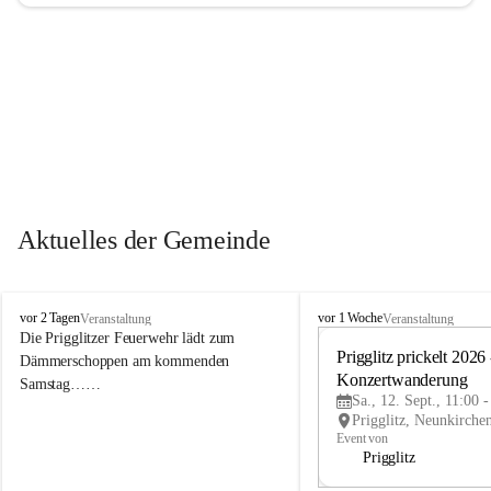
Aktuelles der Gemeinde
P
P
vor 2 Tagen
vor 1 Woche
Veranstaltung
Veranstaltung
r
r
Die Prigglitzer Feuerwehr lädt zum 
i
i
Prigglitz prickelt 2026 -
Dämmerschoppen am kommenden 
g
g
Konzertwanderung
Samstag……
g
g
Sa., 12. Sept., 11:00 
l
l
i
i
Event von
t
t
Prigglitz
z
z