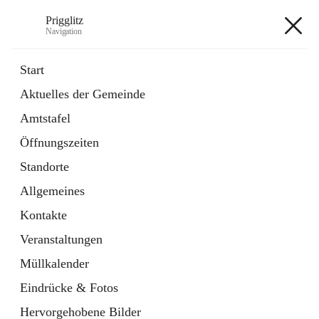
Prigglitz
Navigation
Prigglitz
Start
Aktuelles der Gemeinde
öffnet
Amtstafel
Amtstafel
in
Externe Webseite
neuem
Öffnungszeiten
Tab
öffnet
Gemeindezeitung
in
Ordner
Standorte
neuem
Tab
Allgemeines
+8
Kontakte
Veranstaltungen
Müllkalender
Eindrücke & Fotos
Hauptadresse
Hervorgehobene Bilder