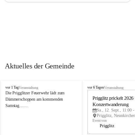
Aktuelles der Gemeinde
P
P
vor 1 Tag
vor 6 Tagen
Veranstaltung
Veranstaltung
r
r
Die Prigglitzer Feuerwehr lädt zum 
i
i
Prigglitz prickelt 2026 -
Dämmerschoppen am kommenden 
g
g
Konzertwanderung
Samstag……
g
g
Sa., 12. Sept., 11:00 
l
l
i
i
Event von
t
t
Prigglitz
z
z