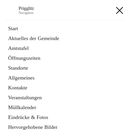
Prigglitz
Navigation
Prigglitz
Start
Aktuelles der Gemeinde
öffnet
Amtstafel
Amtstafel
in
Externe Webseite
neuem
Öffnungszeiten
Tab
öffnet
Gemeindezeitung
in
Ordner
Standorte
neuem
Tab
Allgemeines
+8
Kontakte
Veranstaltungen
Müllkalender
Eindrücke & Fotos
Hauptadresse
Hervorgehobene Bilder