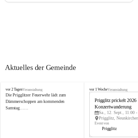
Aktuelles der Gemeinde
P
P
vor 2 Tagen
vor 1 Woche
Veranstaltung
Veranstaltung
r
r
Die Prigglitzer Feuerwehr lädt zum 
i
i
Prigglitz prickelt 2026 -
Dämmerschoppen am kommenden 
g
g
Konzertwanderung
Samstag……
g
g
Sa., 12. Sept., 11:00 
l
l
i
i
Event von
t
t
Prigglitz
z
z