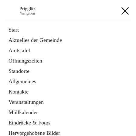
Prigglitz
Navigation
Prigglitz
Start
Aktuelles der Gemeinde
öffnet
Amtstafel
Amtstafel
in
Externe Webseite
neuem
Öffnungszeiten
Tab
öffnet
Gemeindezeitung
in
Ordner
Standorte
neuem
Tab
Allgemeines
+8
Kontakte
Veranstaltungen
Müllkalender
Eindrücke & Fotos
Hauptadresse
Hervorgehobene Bilder