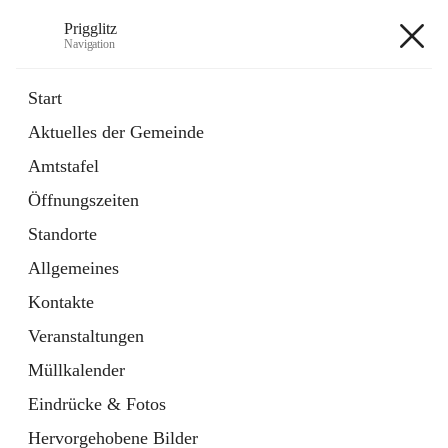
Prigglitz
Navigation
Prigglitz
Start
Aktuelles der Gemeinde
öffnet
Amtstafel
Amtstafel
in
Externe Webseite
neuem
Öffnungszeiten
Tab
öffnet
Gemeindezeitung
in
Ordner
Standorte
neuem
Tab
Allgemeines
+8
Kontakte
Veranstaltungen
Müllkalender
Eindrücke & Fotos
Hauptadresse
Hervorgehobene Bilder