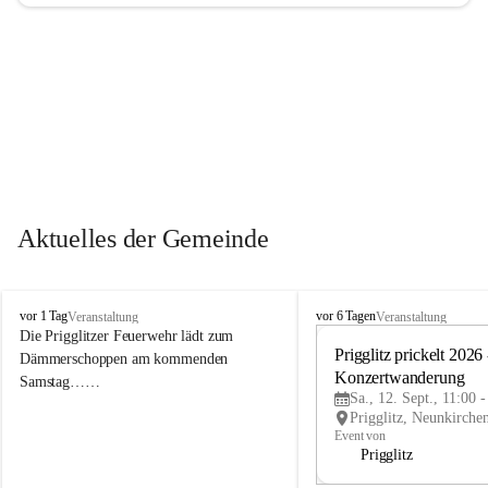
Aktuelles der Gemeinde
P
P
vor 1 Tag
vor 6 Tagen
Veranstaltung
Veranstaltung
r
r
Die Prigglitzer Feuerwehr lädt zum 
i
i
Prigglitz prickelt 2026 -
Dämmerschoppen am kommenden 
g
g
Konzertwanderung
Samstag……
g
g
Sa., 12. Sept., 11:00 
l
l
i
i
Event von
t
t
Prigglitz
z
z