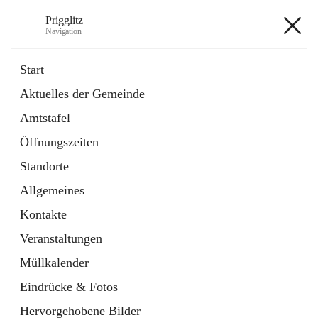
Prigglitz
Navigation
Prigglitz
Start
Aktuelles der Gemeinde
öffnet
Amtstafel
Amtstafel
in
Externe Webseite
neuem
Öffnungszeiten
Tab
öffnet
Gemeindezeitung
in
Ordner
Standorte
neuem
Tab
Allgemeines
+8
Kontakte
Veranstaltungen
Müllkalender
Eindrücke & Fotos
Hauptadresse
Hervorgehobene Bilder