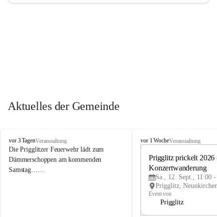
Aktuelles der Gemeinde
P
P
vor 3 Tagen
vor 1 Woche
Veranstaltung
Veranstaltung
r
r
Die Prigglitzer Feuerwehr lädt zum 
i
i
Prigglitz prickelt 2026 -
Dämmerschoppen am kommenden 
g
g
Konzertwanderung
Samstag……
g
g
Sa., 12. Sept., 11:00 
l
l
i
i
Event von
t
t
Prigglitz
z
z