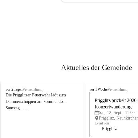
Aktuelles der Gemeinde
P
P
vor 2 Tagen
vor 1 Woche
Veranstaltung
Veranstaltung
r
r
Die Prigglitzer Feuerwehr lädt zum 
i
i
Prigglitz prickelt 2026 -
Dämmerschoppen am kommenden 
g
g
Konzertwanderung
Samstag……
g
g
Sa., 12. Sept., 11:00 
l
l
i
i
Event von
t
t
Prigglitz
z
z