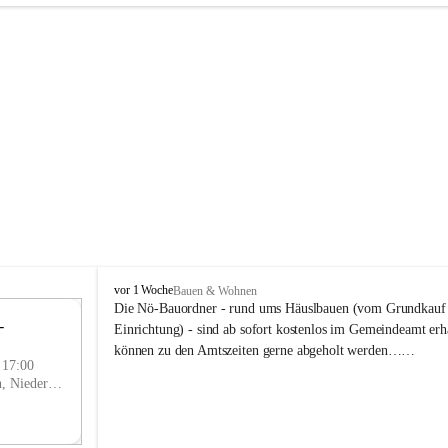
P
vor 1 Woche
Bauen & Wohnen
r
Die Nö-Bauordner - rund ums Häuslbauen (vom Grundkauf b
 
i
12
Einrichtung) - sind ab sofort kostenlos im Gemeindeamt erhä
g
SEP
können zu den Amtszeiten gerne abgeholt werden……
g
- 17:00
l
Prigglitz, Neunkirchen, Niederösterreich, AUT
i
t
z