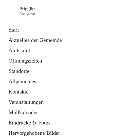
Prigglitz
Navigation
Start
Aktuelles der Gemeinde
öffnet
Amtstafel
Amtstafel
in
Externe Webseite
neuem
Öffnungszeiten
Tab
öffnet
Gemeindezeitung
in
Ordner
Standorte
neuem
Tab
Allgemeines
Kontakte
Veranstaltungen
Müllkalender
Eindrücke & Fotos
Hervorgehobene Bilder