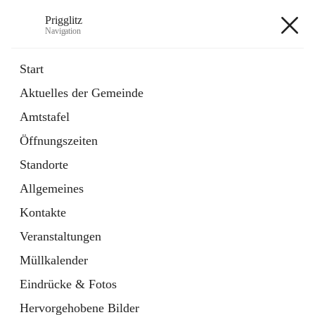
Prigglitz
Navigation
Prigglitz
Start
Aktuelles der Gemeinde
öffnet
Amtstafel
Amtstafel
in
Externe Webseite
neuem
Öffnungszeiten
Tab
öffnet
Gemeindezeitung
in
Ordner
Standorte
neuem
Tab
Allgemeines
+8
Kontakte
Veranstaltungen
Müllkalender
Eindrücke & Fotos
Hauptadresse
Hervorgehobene Bilder