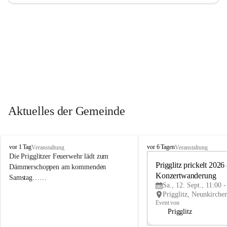
Aktuelles der Gemeinde
P
P
vor 1 Tag
vor 6 Tagen
Veranstaltung
Veranstaltung
r
r
Die Prigglitzer Feuerwehr lädt zum 
i
i
Prigglitz prickelt 2026 -
Dämmerschoppen am kommenden 
g
g
Konzertwanderung
Samstag……
g
g
Sa., 12. Sept., 11:00 
l
l
i
i
Event von
t
t
Prigglitz
z
z