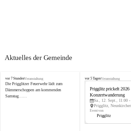
Aktuelles der Gemeinde
P
P
vor 7 Stunden
vor 5 Tagen
Veranstaltung
Veranstaltung
r
r
Die Prigglitzer Feuerwehr lädt zum 
i
i
Prigglitz prickelt 2026 -
Dämmerschoppen am kommenden 
g
g
Konzertwanderung
Samstag……
g
g
Sa., 12. Sept., 11:00 
l
l
i
i
Event von
t
t
Prigglitz
z
z