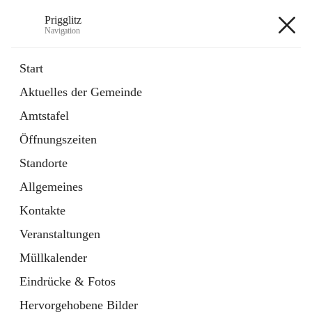
Prigglitz
Navigation
Prigglitz
Start
Aktuelles der Gemeinde
öffnet
Amtstafel
Amtstafel
in
Externe Webseite
neuem
Öffnungszeiten
Tab
öffnet
Gemeindezeitung
in
Ordner
Standorte
neuem
Tab
Allgemeines
+8
Kontakte
Veranstaltungen
Müllkalender
Eindrücke & Fotos
Hauptadresse
Hervorgehobene Bilder