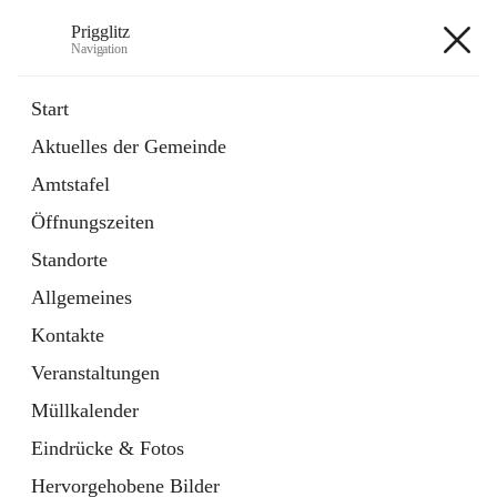
Prigglitz
Navigation
Prigglitz
Start
Aktuelles der Gemeinde
öffnet
Amtstafel
Amtstafel
in
Externe Webseite
neuem
Öffnungszeiten
Tab
öffnet
Gemeindezeitung
in
Ordner
Standorte
neuem
Tab
Allgemeines
+8
Kontakte
Veranstaltungen
Müllkalender
Eindrücke & Fotos
Hauptadresse
Hervorgehobene Bilder