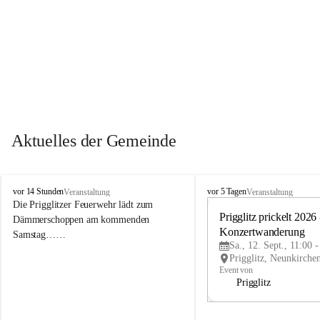
Aktuelles der Gemeinde
P
P
vor 14 Stunden
vor 5 Tagen
Veranstaltung
Veranstaltung
r
r
Die Prigglitzer Feuerwehr lädt zum 
i
i
Prigglitz prickelt 2026 -
Dämmerschoppen am kommenden 
g
g
Konzertwanderung
Samstag……
g
g
Sa., 12. Sept., 11:00 
l
l
i
i
Event von
t
t
Prigglitz
z
z