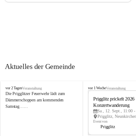
Aktuelles der Gemeinde
P
P
vor 2 Tagen
vor 1 Woche
Veranstaltung
Veranstaltung
r
r
Die Prigglitzer Feuerwehr lädt zum 
i
i
Prigglitz prickelt 2026 -
Dämmerschoppen am kommenden 
g
g
Konzertwanderung
Samstag……
g
g
Sa., 12. Sept., 11:00 
l
l
i
i
Event von
t
t
Prigglitz
z
z