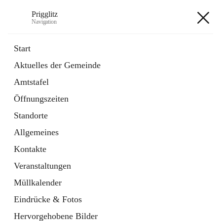
Prigglitz
Navigation
Prigglitz
Start
Aktuelles der Gemeinde
öffnet
Amtstafel
Amtstafel
in
Externe Webseite
neuem
Öffnungszeiten
Tab
öffnet
Gemeindezeitung
in
Ordner
Standorte
neuem
Tab
Allgemeines
+8
Kontakte
Veranstaltungen
Müllkalender
Eindrücke & Fotos
Hauptadresse
Hervorgehobene Bilder