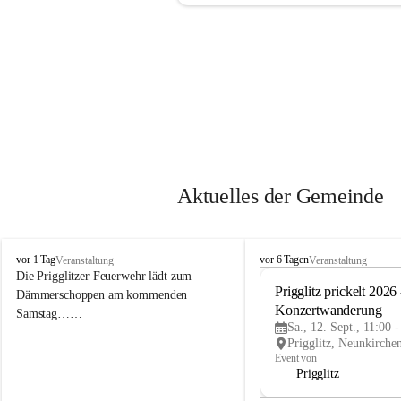
Aktuelles der Gemeinde
P
P
vor 1 Tag
vor 6 Tagen
Veranstaltung
Veranstaltung
r
r
Die Prigglitzer Feuerwehr lädt zum 
i
i
Prigglitz prickelt 2026 -
Dämmerschoppen am kommenden 
g
g
Konzertwanderung
Samstag……
g
g
Sa., 12. Sept., 11:00 
l
l
i
i
Event von
t
t
Prigglitz
z
z