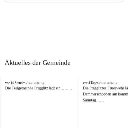
Aktuelles der Gemeinde
P
P
vor 14 Stunden
vor 4 Tagen
Veranstaltung
Veranstaltung
r
r
Die Teilgemeinde Prigglitz lädt ein ……..
Die Prigglitzer Feuerwehr l
i
i
Dämmerschoppen am komm
g
g
Samstag……
g
g
l
l
i
i
t
t
z
z