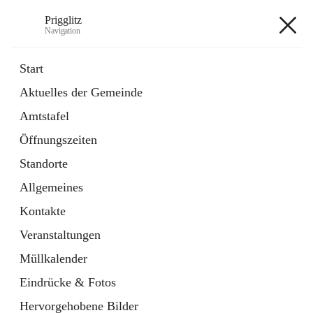
Prigglitz
Navigation
Prigglitz
Start
Aktuelles der Gemeinde
öffnet
Amtstafel
Amtstafel
in
Externe Webseite
neuem
Öffnungszeiten
Tab
öffnet
Gemeindezeitung
in
Ordner
Standorte
neuem
Tab
Allgemeines
+8
Kontakte
Veranstaltungen
Müllkalender
Eindrücke & Fotos
Hauptadresse
Hervorgehobene Bilder