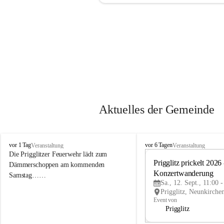
Aktuelles der Gemeinde
P
P
vor 1 Tag
vor 6 Tagen
Veranstaltung
Veranstaltung
r
r
Die Prigglitzer Feuerwehr lädt zum 
i
i
Prigglitz prickelt 2026 -
Dämmerschoppen am kommenden 
g
g
Konzertwanderung
Samstag……
g
g
Sa., 12. Sept., 11:00 
l
l
i
i
Event von
t
t
Prigglitz
z
z