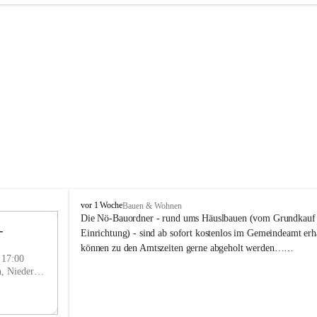
P
vor 1 Woche
Bauen & Wohnen
r
Die Nö-Bauordner - rund ums Häuslbauen (vom Grundkauf b
 
i
12
Einrichtung) - sind ab sofort kostenlos im Gemeindeamt erhä
g
SEP
können zu den Amtszeiten gerne abgeholt werden……
g
- 17:00
l
Prigglitz, Neunkirchen, Niederösterreich, AUT
i
t
z