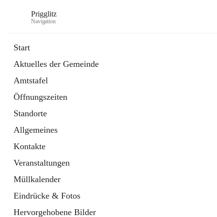
Prigglitz
Navigation
Start
Aktuelles der Gemeinde
öffnet
Amtstafel
Amtstafel
in
Externe Webseite
neuem
Öffnungszeiten
Tab
öffnet
Gemeindezeitung
in
Ordner
Standorte
neuem
Tab
Allgemeines
Kontakte
Veranstaltungen
Müllkalender
Eindrücke & Fotos
Hervorgehobene Bilder