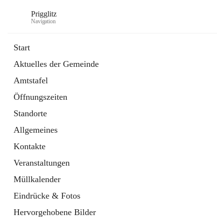
Prigglitz
Navigation
Start
Aktuelles der Gemeinde
öffnet
Amtstafel
Amtstafel
in
Externe Webseite
neuem
Öffnungszeiten
Tab
öffnet
Gemeindezeitung
in
Ordner
Standorte
neuem
Tab
Allgemeines
Kontakte
Veranstaltungen
Müllkalender
Eindrücke & Fotos
Hervorgehobene Bilder