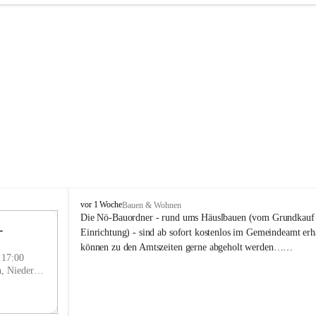
P
vor 1 Woche
Bauen & Wohnen
r
Die Nö-Bauordner - rund ums Häuslbauen (vom Grundkauf b
 
i
12
Einrichtung) - sind ab sofort kostenlos im Gemeindeamt erhä
g
SEP
können zu den Amtszeiten gerne abgeholt werden……
g
- 17:00
l
Prigglitz, Neunkirchen, Niederösterreich, AUT
i
t
z