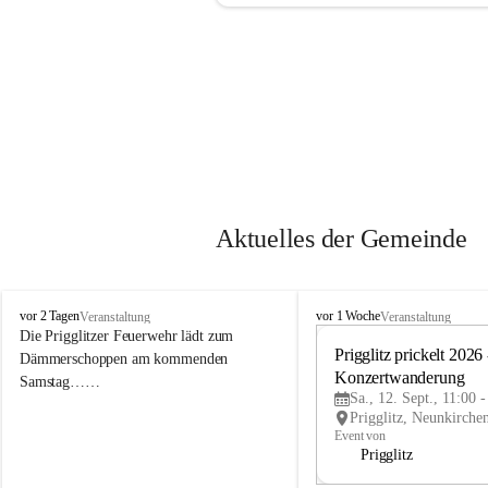
Aktuelles der Gemeinde
P
P
vor 2 Tagen
vor 1 Woche
Veranstaltung
Veranstaltung
r
r
Die Prigglitzer Feuerwehr lädt zum 
i
i
Prigglitz prickelt 2026 -
Dämmerschoppen am kommenden 
g
g
Konzertwanderung
Samstag……
g
g
Sa., 12. Sept., 11:00 
l
l
i
i
Event von
t
t
Prigglitz
z
z