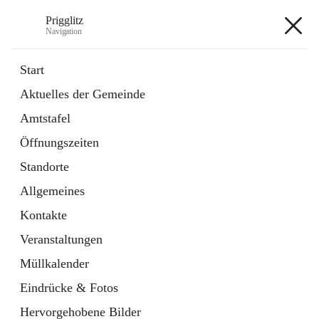
Prigglitz
Navigation
Prigglitz
Start
Aktuelles der Gemeinde
öffnet
Amtstafel
Amtstafel
in
Externe Webseite
neuem
Öffnungszeiten
Tab
öffnet
Gemeindezeitung
in
Ordner
Standorte
neuem
Tab
Allgemeines
+8
Kontakte
Veranstaltungen
Müllkalender
Eindrücke & Fotos
Hauptadresse
Hervorgehobene Bilder