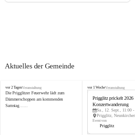
Aktuelles der Gemeinde
P
P
vor 2 Tagen
vor 1 Woche
Veranstaltung
Veranstaltung
r
r
Die Prigglitzer Feuerwehr lädt zum 
i
i
Prigglitz prickelt 2026 -
Dämmerschoppen am kommenden 
g
g
Konzertwanderung
Samstag……
g
g
Sa., 12. Sept., 11:00 
l
l
i
i
Event von
t
t
Prigglitz
z
z