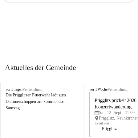
Aktuelles der Gemeinde
P
P
vor 3 Tagen
vor 1 Woche
Veranstaltung
Veranstaltung
r
r
Die Prigglitzer Feuerwehr lädt zum 
i
i
Prigglitz prickelt 2026 -
Dämmerschoppen am kommenden 
g
g
Konzertwanderung
Samstag……
g
g
Sa., 12. Sept., 11:00 
l
l
i
i
Event von
t
t
Prigglitz
z
z