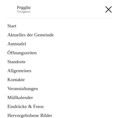
Prigglitz
Navigation
Prigglitz
Start
Aktuelles der Gemeinde
öffnet
Amtstafel
Amtstafel
in
Externe Webseite
neuem
Öffnungszeiten
Tab
öffnet
Gemeindezeitung
in
Ordner
Standorte
neuem
Tab
Allgemeines
+8
Kontakte
Veranstaltungen
Müllkalender
Eindrücke & Fotos
Hauptadresse
Hervorgehobene Bilder