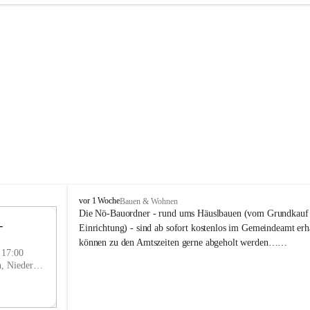
P
vor 1 Woche
Bauen & Wohnen
r
Die Nö-Bauordner - rund ums Häuslbauen (vom Grundkauf b
 
i
12
Einrichtung) - sind ab sofort kostenlos im Gemeindeamt erhä
g
SEP
können zu den Amtszeiten gerne abgeholt werden……
g
- 17:00
l
Prigglitz, Neunkirchen, Niederösterreich, AUT
i
t
z