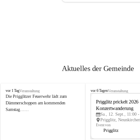
Aktuelles der Gemeinde
P
P
vor 1 Tag
vor 6 Tagen
Veranstaltung
Veranstaltung
r
r
Die Prigglitzer Feuerwehr lädt zum 
i
i
Prigglitz prickelt 2026 -
Dämmerschoppen am kommenden 
g
g
Konzertwanderung
Samstag……
g
g
Sa., 12. Sept., 11:00 
l
l
i
i
Event von
t
t
Prigglitz
z
z