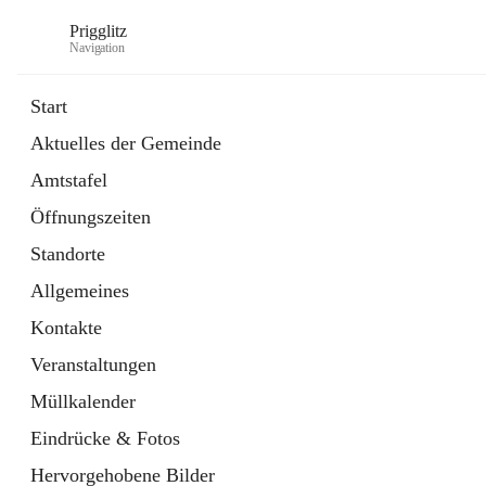
Prigglitz
Navigation
Start
Aktuelles der Gemeinde
öffnet
Amtstafel
Amtstafel
in
Externe Webseite
neuem
Öffnungszeiten
Tab
öffnet
Gemeindezeitung
in
Ordner
Standorte
neuem
Tab
Allgemeines
Kontakte
Veranstaltungen
Müllkalender
Eindrücke & Fotos
Hervorgehobene Bilder