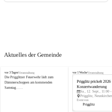
Aktuelles der Gemeinde
P
P
vor 3 Tagen
vor 1 Woche
Veranstaltung
Veranstaltung
r
r
Die Prigglitzer Feuerwehr lädt zum 
i
i
Prigglitz prickelt 2026 -
Dämmerschoppen am kommenden 
g
g
Konzertwanderung
Samstag……
g
g
Sa., 12. Sept., 11:00 
l
l
i
i
Event von
t
t
Prigglitz
z
z