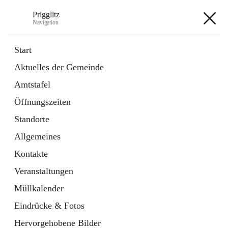
Prigglitz
Navigation
Prigglitz
Start
Aktuelles der Gemeinde
öffnet
Amtstafel
Amtstafel
in
Externe Webseite
neuem
Öffnungszeiten
Tab
öffnet
Gemeindezeitung
in
Ordner
Standorte
neuem
Tab
Allgemeines
+8
Kontakte
Veranstaltungen
Müllkalender
Eindrücke & Fotos
Hauptadresse
Hervorgehobene Bilder