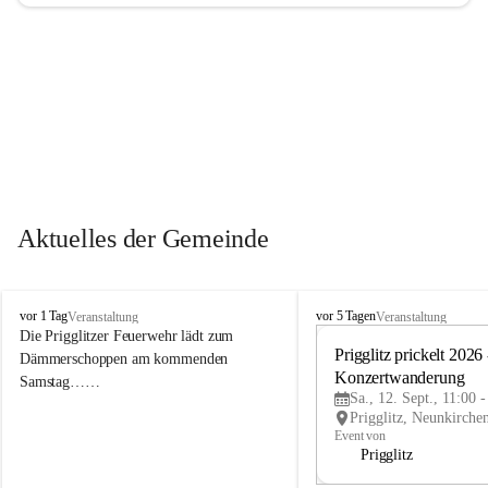
Aktuelles der Gemeinde
P
P
vor 1 Tag
vor 5 Tagen
Veranstaltung
Veranstaltung
r
r
Die Prigglitzer Feuerwehr lädt zum 
i
i
Prigglitz prickelt 2026 -
Dämmerschoppen am kommenden 
g
g
Konzertwanderung
Samstag……
g
g
Sa., 12. Sept., 11:00 
l
l
i
i
Event von
t
t
Prigglitz
z
z