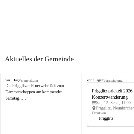
Aktuelles der Gemeinde
P
P
vor 1 Tag
vor 5 Tagen
Veranstaltung
Veranstaltung
r
r
Die Prigglitzer Feuerwehr lädt zum 
i
i
Prigglitz prickelt 2026 -
Dämmerschoppen am kommenden 
g
g
Konzertwanderung
Samstag……
g
g
Sa., 12. Sept., 11:00 
l
l
i
i
Event von
t
t
Prigglitz
z
z