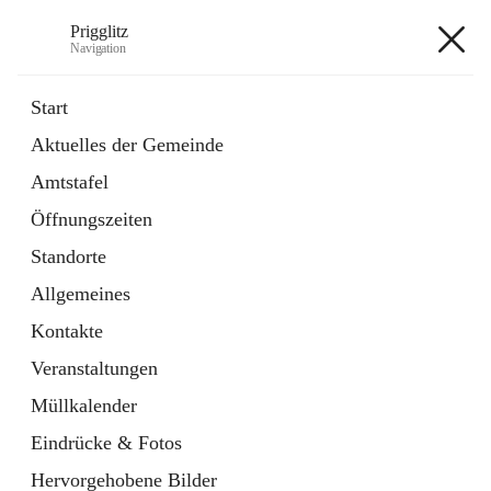
Prigglitz
Navigation
Prigglitz
Start
Aktuelles der Gemeinde
öffnet
Amtstafel
Amtstafel
in
Externe Webseite
neuem
Öffnungszeiten
Tab
öffnet
Gemeindezeitung
in
Ordner
Standorte
neuem
Tab
Allgemeines
+8
Kontakte
Veranstaltungen
Müllkalender
Eindrücke & Fotos
Hauptadresse
Hervorgehobene Bilder