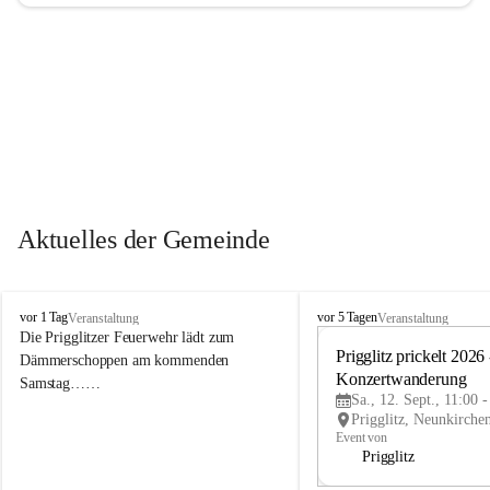
Aktuelles der Gemeinde
P
P
vor 1 Tag
vor 5 Tagen
Veranstaltung
Veranstaltung
r
r
Die Prigglitzer Feuerwehr lädt zum 
i
i
Prigglitz prickelt 2026 -
Dämmerschoppen am kommenden 
g
g
Konzertwanderung
Samstag……
g
g
Sa., 12. Sept., 11:00 
l
l
i
i
Event von
t
t
Prigglitz
z
z