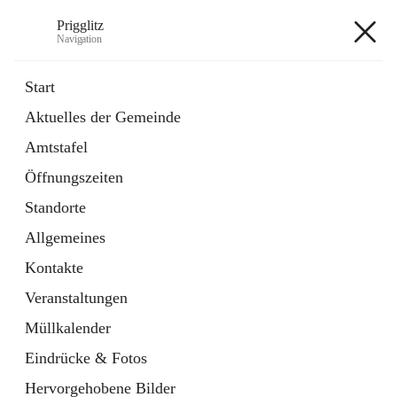
Prigglitz
Navigation
Prigglitz
Start
Aktuelles der Gemeinde
öffnet
Amtstafel
Amtstafel
in
Externe Webseite
neuem
Öffnungszeiten
Tab
öffnet
Gemeindezeitung
in
Ordner
Standorte
neuem
Tab
Allgemeines
+8
Kontakte
Veranstaltungen
Müllkalender
Eindrücke & Fotos
Hauptadresse
Hervorgehobene Bilder