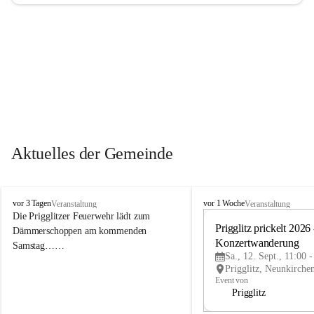
Aktuelles der Gemeinde
P
P
vor 3 Tagen
vor 1 Woche
Veranstaltung
Veranstaltung
r
r
Die Prigglitzer Feuerwehr lädt zum 
i
i
Prigglitz prickelt 2026 -
Dämmerschoppen am kommenden 
g
g
Konzertwanderung
Samstag……
g
g
Sa., 12. Sept., 11:00 
l
l
i
i
Event von
t
t
Prigglitz
z
z