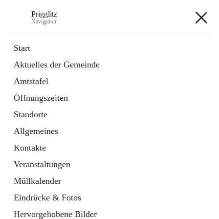
Prigglitz
Navigation
Prigglitz
Start
Aktuelles der Gemeinde
öffnet
Amtstafel
Amtstafel
in
Externe Webseite
neuem
Öffnungszeiten
Tab
öffnet
Gemeindezeitung
in
Ordner
Standorte
neuem
Tab
Allgemeines
+8
Kontakte
Veranstaltungen
Müllkalender
Eindrücke & Fotos
Hauptadresse
Hervorgehobene Bilder