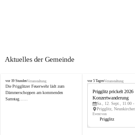
Aktuelles der Gemeinde
P
P
vor 19 Stunden
vor 5 Tagen
Veranstaltung
Veranstaltung
r
r
Die Prigglitzer Feuerwehr lädt zum 
i
i
Prigglitz prickelt 2026 -
Dämmerschoppen am kommenden 
g
g
Konzertwanderung
Samstag……
g
g
Sa., 12. Sept., 11:00 
l
l
i
i
Event von
t
t
Prigglitz
z
z