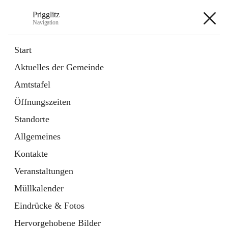
Prigglitz
Navigation
Prigglitz
Start
Aktuelles der Gemeinde
öffnet
Amtstafel
Amtstafel
in
Externe Webseite
neuem
Öffnungszeiten
Tab
öffnet
Gemeindezeitung
in
Ordner
Standorte
neuem
Tab
Allgemeines
+8
Kontakte
Veranstaltungen
Müllkalender
Eindrücke & Fotos
Hauptadresse
Hervorgehobene Bilder