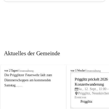
Aktuelles der Gemeinde
P
P
vor 2 Tagen
vor 1 Woche
Veranstaltung
Veranstaltung
r
r
Die Prigglitzer Feuerwehr lädt zum 
i
i
Prigglitz prickelt 2026 -
Dämmerschoppen am kommenden 
g
g
Konzertwanderung
Samstag……
g
g
Sa., 12. Sept., 11:00 
l
l
i
i
Event von
t
t
Prigglitz
z
z