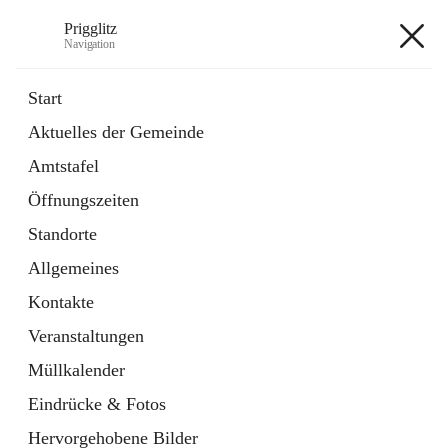
Prigglitz
Navigation
Prigglitz
Start
Aktuelles der Gemeinde
öffnet
Amtstafel
Amtstafel
in
Externe Webseite
neuem
Öffnungszeiten
Tab
öffnet
Gemeindezeitung
in
Ordner
Standorte
neuem
Tab
Allgemeines
+8
Kontakte
Veranstaltungen
Müllkalender
Eindrücke & Fotos
Hauptadresse
Hervorgehobene Bilder