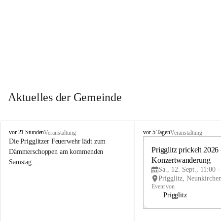
Aktuelles der Gemeinde
P
P
vor 21 Stunden
vor 5 Tagen
Veranstaltung
Veranstaltung
r
r
Die Prigglitzer Feuerwehr lädt zum 
i
i
Prigglitz prickelt 2026 -
Dämmerschoppen am kommenden 
g
g
Konzertwanderung
Samstag……
g
g
Sa., 12. Sept., 11:00 
l
l
i
i
Event von
t
t
Prigglitz
z
z