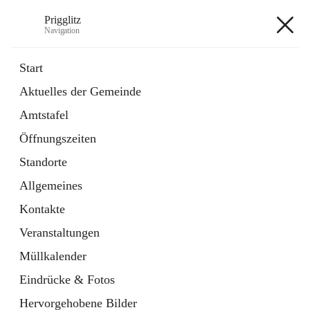
Prigglitz
Navigation
Prigglitz
Start
Aktuelles der Gemeinde
öffnet
Amtstafel
Amtstafel
in
Externe Webseite
neuem
Öffnungszeiten
Tab
öffnet
Gemeindezeitung
in
Ordner
Standorte
neuem
Tab
Allgemeines
+8
Kontakte
Veranstaltungen
Müllkalender
Eindrücke & Fotos
Hauptadresse
Hervorgehobene Bilder