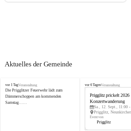
Aktuelles der Gemeinde
P
P
vor 1 Tag
vor 6 Tagen
Veranstaltung
Veranstaltung
r
r
Die Prigglitzer Feuerwehr lädt zum 
i
i
Prigglitz prickelt 2026 -
Dämmerschoppen am kommenden 
g
g
Konzertwanderung
Samstag……
g
g
Sa., 12. Sept., 11:00 
l
l
i
i
Event von
t
t
Prigglitz
z
z