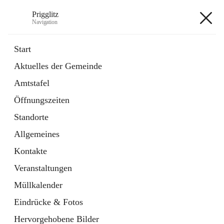
Prigglitz
Navigation
Prigglitz
Start
Aktuelles der Gemeinde
öffnet
Amtstafel
Amtstafel
in
Externe Webseite
neuem
Öffnungszeiten
Tab
öffnet
Gemeindezeitung
in
Ordner
Standorte
neuem
Tab
Allgemeines
+8
Kontakte
Veranstaltungen
Müllkalender
Eindrücke & Fotos
Hauptadresse
Hervorgehobene Bilder