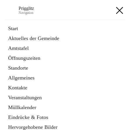
Prigglitz
Navigation
Prigglitz
Start
Aktuelles der Gemeinde
öffnet
Amtstafel
Amtstafel
in
Externe Webseite
neuem
Öffnungszeiten
Tab
öffnet
Gemeindezeitung
in
Ordner
Standorte
neuem
Tab
Allgemeines
+8
Kontakte
Veranstaltungen
Müllkalender
Eindrücke & Fotos
Hauptadresse
Hervorgehobene Bilder