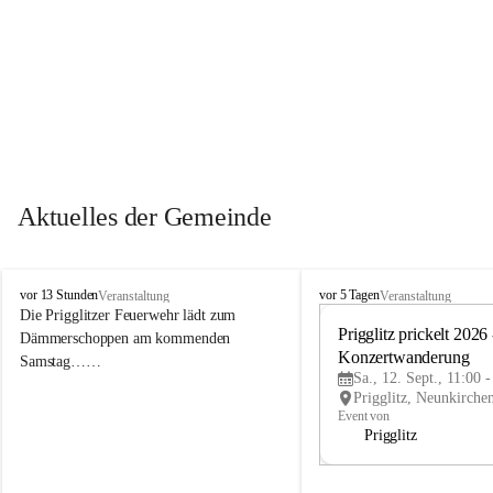
Aktuelles der Gemeinde
P
P
vor 13 Stunden
vor 5 Tagen
Veranstaltung
Veranstaltung
r
r
Die Prigglitzer Feuerwehr lädt zum 
i
i
Prigglitz prickelt 2026 -
Dämmerschoppen am kommenden 
g
g
Konzertwanderung
Samstag……
g
g
Sa., 12. Sept., 11:00 
l
l
i
i
Event von
t
t
Prigglitz
z
z