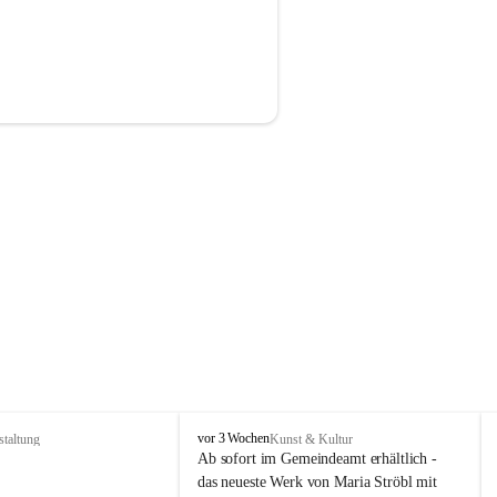
P
vor 3 Wochen
staltung
Kunst & Kultur
r
Ab sofort im Gemeindeamt erhältlich - 
i
das neueste Werk von Maria Ströbl mit 