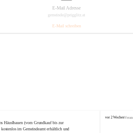
E-Mail Adresse
gemeinde@prigglitz.at
E-Mail schreiben
P
vor 2 Wochen
Veran
r
s Häuslbauen (vom Grundkauf bis zur 
i
rt kostenlos im Gemeindeamt erhältlich und 