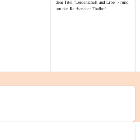
g
dem Titel “Leidenschaft und Erbe” - rund 
g
um den Reichenauer Thalhof
l
i
t
z