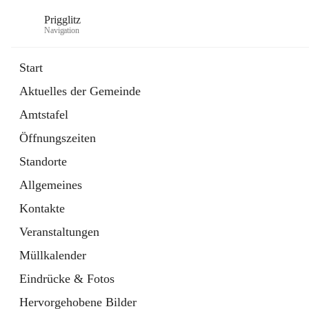
Prigglitz
Navigation
Start
Aktuelles der Gemeinde
öffnet
Amtstafel
Amtstafel
in
Externe Webseite
neuem
Öffnungszeiten
Tab
öffnet
Gemeindezeitung
in
Ordner
Standorte
neuem
Tab
Allgemeines
Kontakte
Veranstaltungen
Müllkalender
Eindrücke & Fotos
Hervorgehobene Bilder