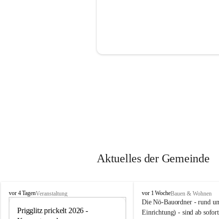
Aktuelles der Gemeinde
P
P
vor 4 Tagen
vor 1 Woche
Veranstaltung
Bauen & Wohnen
r
r
Die Nö-Bauordner - rund um
i
Prigglitz prickelt 2026 - 
i
12
Einrichtung) - sind ab sofo