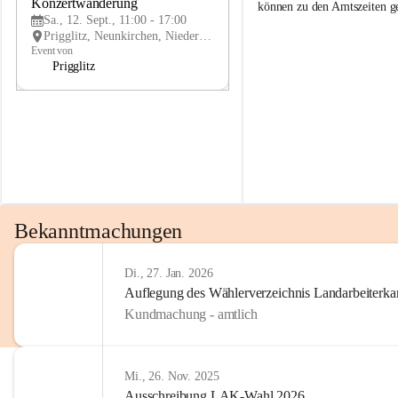
g
g
Konzertwanderung
SEP
können zu den Amtszeiten 
g
g
Sa., 12. Sept., 11:00 - 17:00
l
l
Prigglitz, Neunkirchen, Niederösterreich, AUT
i
i
Event von
t
t
Prigglitz
z
z
Bekanntmachungen
Di., 27. Jan. 2026
Auflegung des Wählerverzeichnis Landarbeiter
Kundmachung - amtlich
Mi., 26. Nov. 2025
Ausschreibung LAK-Wahl 2026