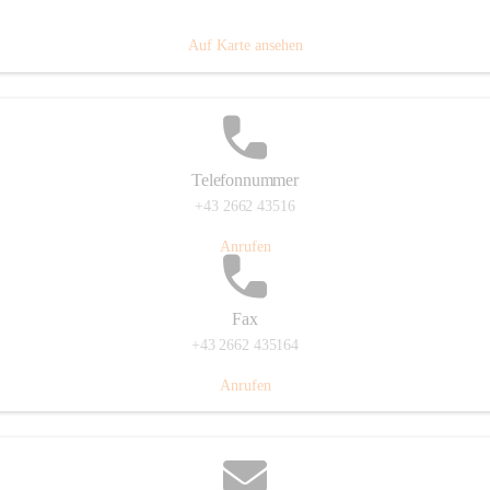
Prigglitz 39, 2640 Prigglitz, AUT
Auf Karte ansehen
Telefonnummer
+43 2662 43516
Anrufen
Fax
+43 2662 435164
Anrufen