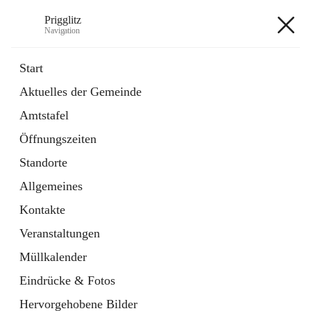
Prigglitz
Navigation
Prigglitz
Start
Aktuelles der Gemeinde
öffnet
Amtstafel
Amtstafel
in
Externe Webseite
neuem
Öffnungszeiten
Tab
öffnet
Gemeindezeitung
in
Ordner
Standorte
neuem
Tab
Allgemeines
+8
Kontakte
Veranstaltungen
Müllkalender
Eindrücke & Fotos
Hauptadresse
Hervorgehobene Bilder