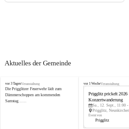
Aktuelles der Gemeinde
P
P
vor 3 Tagen
vor 1 Woche
Veranstaltung
Veranstaltung
r
r
Die Prigglitzer Feuerwehr lädt zum 
i
i
Prigglitz prickelt 2026 -
Dämmerschoppen am kommenden 
g
g
Konzertwanderung
Samstag……
g
g
Sa., 12. Sept., 11:00 
l
l
i
i
Event von
t
t
Prigglitz
z
z